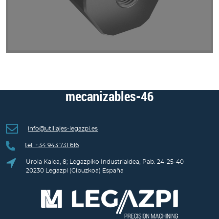
Extensiones hexagonales
mecanizables-46
info@utillajes-legazpi.es
tel: +34 943 731 616
Urola Kalea, 8; Legazpiko Industrialdea, Pab. 24-25-40
20230 Legazpi (Gipuzkoa) España