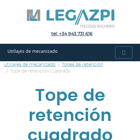
UTILLAJES
DE
MECANIZADO
tel: +34 943 731 616
UTILLAJES
Utillajes de mecanizado
MODULARES
UTILLAJES
Utillajes de mecanizado
Topes de retención
Tope de retención cuadrado
LEGAZPI
NOTICIAS
Tope de
CONTACTO
retención
cuadrado