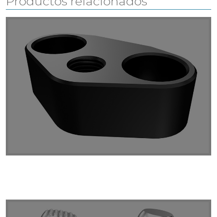
Productos relacionados
Puente 50x48,5 D M16